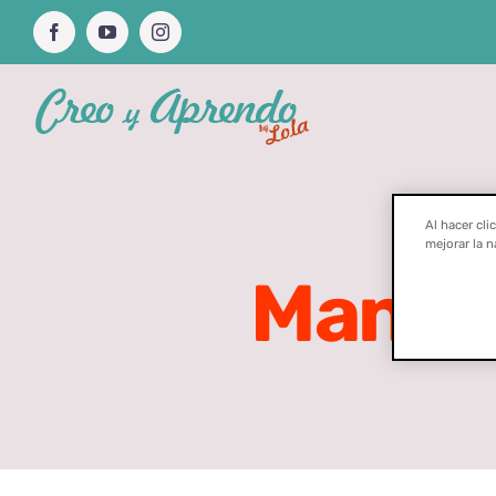
Saltar
Facebook
YouTube
Instagram
al
contenido
Al hacer cli
mejorar la n
Manual