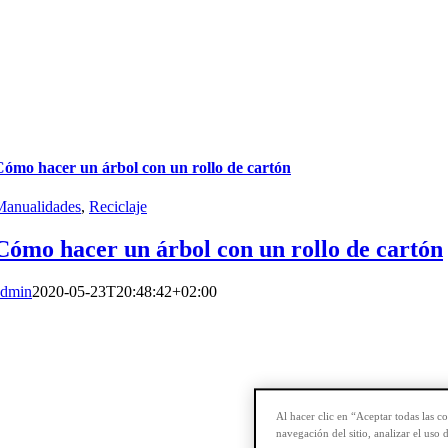
Cómo hacer un árbol con un rollo de cartón
Manualidades
,
Reciclaje
Cómo hacer un árbol con un rollo de cartón
admin
2020-05-23T20:48:42+02:00
Al hacer clic en “Aceptar todas las c
navegación del sitio, analizar el uso