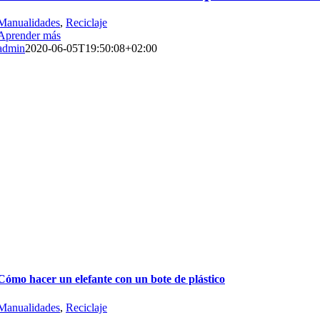
Manualidades
,
Reciclaje
Aprender más
admin
2020-06-05T19:50:08+02:00
Cómo hacer un elefante con un bote de plástico
Manualidades
,
Reciclaje