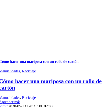
Cómo hacer una mariposa con un rollo de cartón
Manualidades
,
Reciclaje
Cómo hacer una mariposa con un rollo de
cartón
Manualidades
,
Reciclaje
Aprender más
admin
2020-05-13T20:21:38+02:00