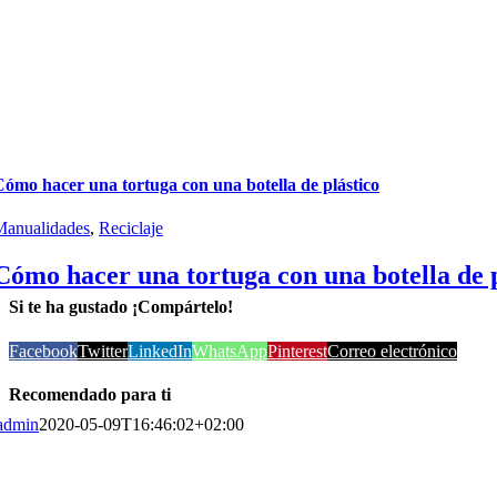
ómo hacer una tortuga con una botella de plástico
Manualidades
,
Reciclaje
Cómo hacer una tortuga con una botella de p
Si te ha gustado ¡Compártelo!
Facebook
Twitter
LinkedIn
WhatsApp
Pinterest
Correo electrónico
Recomendado para ti
admin
2020-05-09T16:46:02+02:00