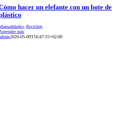
Cómo hacer un elefante con un bote de
plástico
Manualidades
,
Reciclaje
Aprender más
admin
2020-05-09T16:47:55+02:00