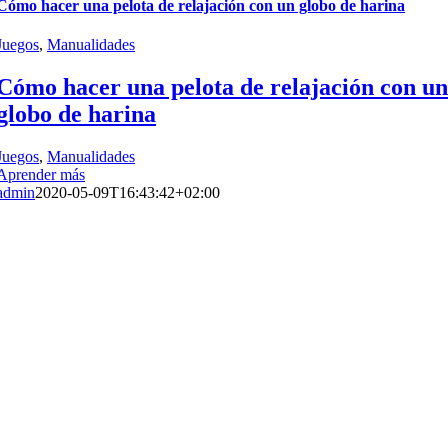
Cómo hacer una pelota de relajación con un globo de harina
Juegos
,
Manualidades
Cómo hacer una pelota de relajación con un
globo de harina
Juegos
,
Manualidades
Aprender más
admin
2020-05-09T16:43:42+02:00