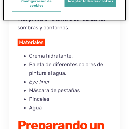
agradecerán nuestros pequeños y
Configuración de
Aceptar todas las cookies
cookies
pequeñas, y también porque nos dan
más precisión a la hora de realizar las
sombras y contornos.
Materiales
Crema hidratante.
Paleta de diferentes colores de
pintura al agua.
Eye liner
Máscara de pestañas
Pinceles
Agua
Preparando un