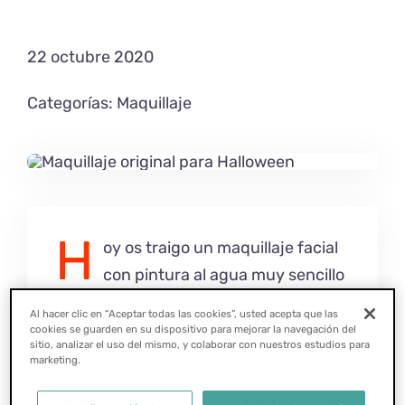
22 octubre 2020
Categorías:
Maquillaje
H
oy os traigo un maquillaje facial
con pintura al agua muy sencillo
para Halloween, un terrorífico dragón.
Al hacer clic en “Aceptar todas las cookies”, usted acepta que las
Lo he realizado con pinturas al agua.
cookies se guarden en su dispositivo para mejorar la navegación del
sitio, analizar el uso del mismo, y colaborar con nuestros estudios para
Estas se caracterizan por ser mucho
marketing.
más fáciles de eliminar, cosa que