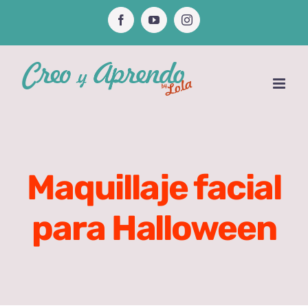
Saltar
Facebook
YouTube
Instagram
al
contenido
Maquillaje facial
para Halloween